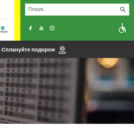
A
A-
A+
Сплануйте подорож