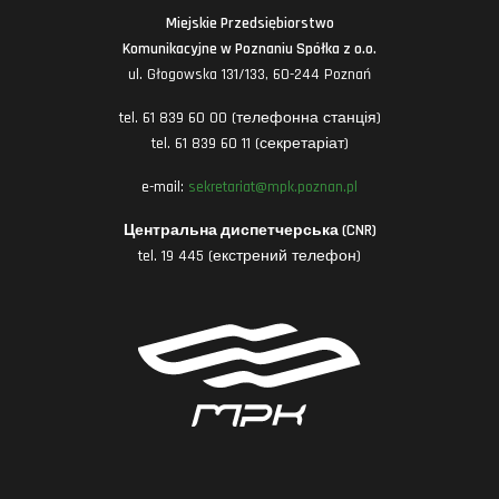
Miejskie Przedsiębiorstwo
Komunikacyjne w Poznaniu Spółka z o.o.
ul. Głogowska 131/133, 60-244 Poznań
tel. 61 839 60 00 (телефонна станція)
tel. 61 839 60 11 (секретаріат)
e-mail:
sekretariat@mpk.poznan.pl
Центральна диспетчерська (CNR)
tel. 19 445 (екстрений телефон)