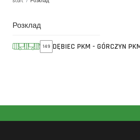
Start
Розклад
Розклад
DĘBIEC PKM - GÓRCZYN PK
149