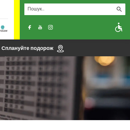
A
A-
A+
Сплануйте подорож