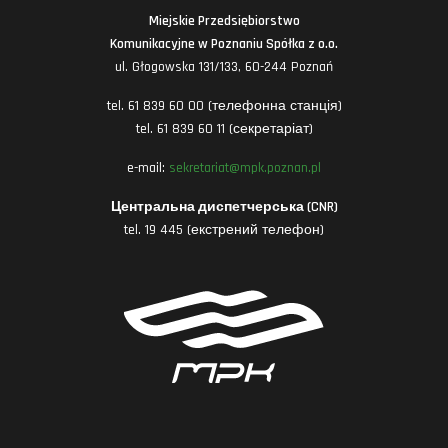
Miejskie Przedsiębiorstwo
Komunikacyjne w Poznaniu Spółka z o.o.
ul. Głogowska 131/133, 60-244 Poznań
tel. 61 839 60 00 (телефонна станція)
tel. 61 839 60 11 (секретаріат)
e-mail:
sekretariat@mpk.poznan.pl
Центральна диспетчерська (CNR)
tel. 19 445 (екстрений телефон)