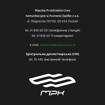
Miejskie Przedsiębiorstwo
Komunikacyjne w Poznaniu Spółka z o.o.
ul. Głogowska 131/133, 60-244 Poznań
tel. 61 839 60 00 (телефонна станція)
tel. 61 839 60 11 (секретаріат)
e-mail:
sekretariat@mpk.poznan.pl
Центральна диспетчерська (CNR)
tel. 19 445 (екстрений телефон)