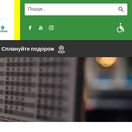
A
A-
A+
Сплануйте подорож