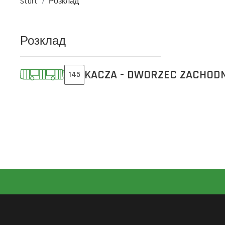
Start
Розклад
Розклад
KACZA - DWORZEC ZACHODN
145