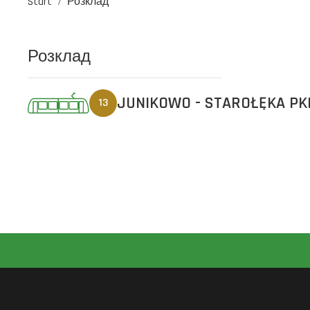
Start
Розклад
Розклад
JUNIKOWO - STAROŁĘKA P
13