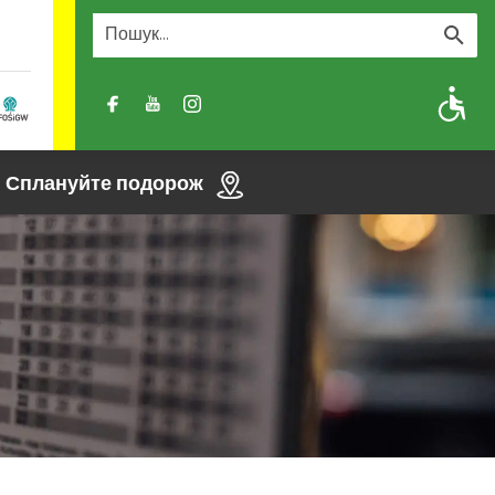
A
A-
A+
Сплануйте подорож