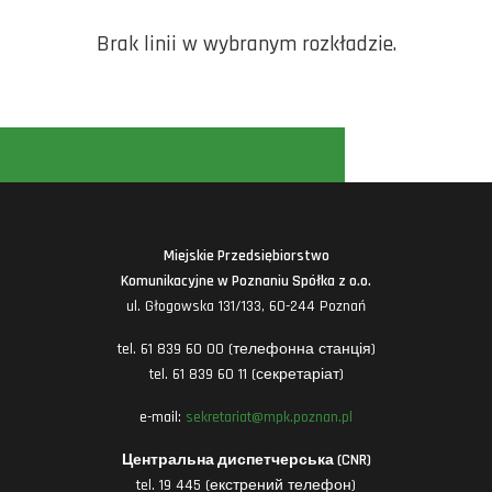
Brak linii w wybranym rozkładzie.
Miejskie Przedsiębiorstwo
Komunikacyjne w Poznaniu Spółka z o.o.
ul. Głogowska 131/133, 60-244 Poznań
tel. 61 839 60 00 (телефонна станція)
tel. 61 839 60 11 (секретаріат)
e-mail:
sekretariat@mpk.poznan.pl
Центральна диспетчерська (CNR)
tel. 19 445 (екстрений телефон)