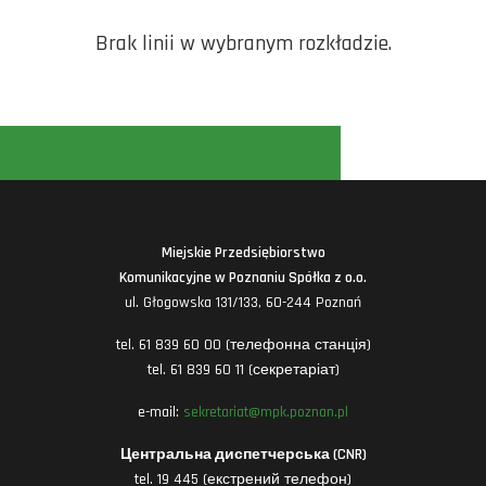
Brak linii w wybranym rozkładzie.
Miejskie Przedsiębiorstwo
Komunikacyjne w Poznaniu Spółka z o.o.
ul. Głogowska 131/133, 60-244 Poznań
tel. 61 839 60 00 (телефонна станція)
tel. 61 839 60 11 (секретаріат)
e-mail:
sekretariat@mpk.poznan.pl
Центральна диспетчерська (CNR)
tel. 19 445 (екстрений телефон)