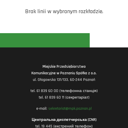
Brak linii w wybranym rozkładzie.
Miejskie Przedsiębiorstwo
Komunikacyjne w Poznaniu Spółka z o.o.
ul. Głogowska 131/133, 60-244 Poznań
tel. 61 839 60 00 (телефонна станція)
tel. 61 839 60 11 (секретаріат)
e-mail:
sekretariat@mpk.poznan.pl
Центральна диспетчерська (CNR)
tel. 19 445 (екстрений телефон)