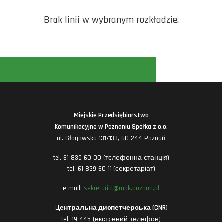
Brak linii w wybranym rozkładzie.
Miejskie Przedsiębiorstwo
Komunikacyjne w Poznaniu Spółka z o.o.
ul. Głogowska 131/133, 60-244 Poznań
tel. 61 839 60 00 (телефонна станція)
tel. 61 839 60 11 (секретаріат)
e-mail:
sekretariat@mpk.poznan.pl
Центральна диспетчерська (CNR)
tel. 19 445 (екстрений телефон)