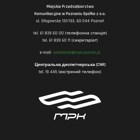
Miejskie Przedsiębiorstwo
Komunikacyjne w Poznaniu Spółka z o.o.
ul. Głogowska 131/133, 60-244 Poznań
tel. 61 839 60 00 (телефонна станція)
tel. 61 839 60 11 (секретаріат)
e-mail:
sekretariat@mpk.poznan.pl
Центральна диспетчерська (CNR)
tel. 19 445 (екстрений телефон)