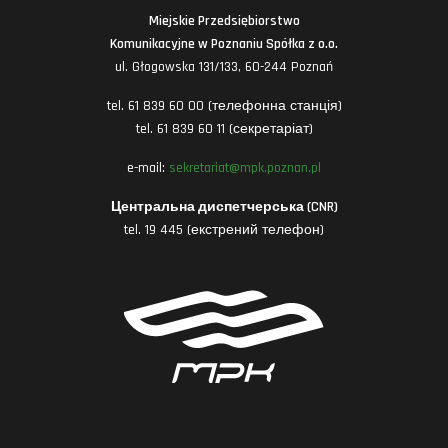
Miejskie Przedsiębiorstwo
Komunikacyjne w Poznaniu Spółka z o.o.
ul. Głogowska 131/133, 60-244 Poznań
tel. 61 839 60 00 (телефонна станція)
tel. 61 839 60 11 (секретаріат)
e-mail:
sekretariat@mpk.poznan.pl
Центральна диспетчерська (CNR)
tel. 19 445 (екстрений телефон)