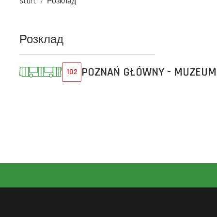
Start
Розклад
Розклад
POZNAŃ GŁÓWNY - MUZEUM
102