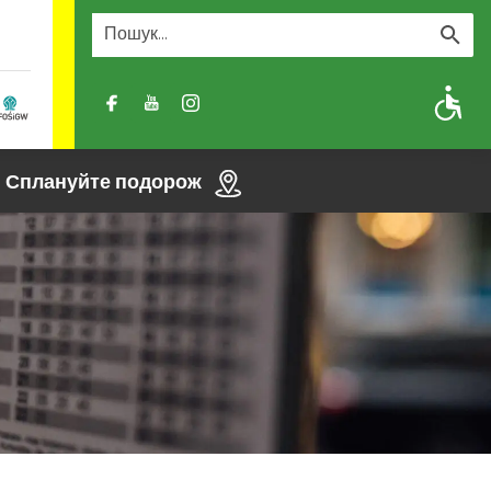
A
A-
A+
Сплануйте подорож