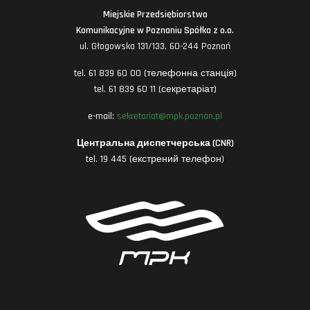
Miejskie Przedsiębiorstwo
Komunikacyjne w Poznaniu Spółka z o.o.
ul. Głogowska 131/133, 60-244 Poznań
tel. 61 839 60 00 (телефонна станція)
tel. 61 839 60 11 (секретаріат)
e-mail:
sekretariat@mpk.poznan.pl
Центральна диспетчерська (CNR)
tel. 19 445 (екстрений телефон)