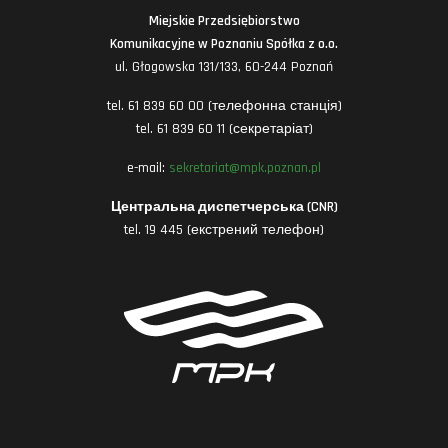
Miejskie Przedsiębiorstwo
Komunikacyjne w Poznaniu Spółka z o.o.
ul. Głogowska 131/133, 60-244 Poznań
tel. 61 839 60 00 (телефонна станція)
tel. 61 839 60 11 (секретаріат)
e-mail:
sekretariat@mpk.poznan.pl
Центральна диспетчерська (CNR)
tel. 19 445 (екстрений телефон)