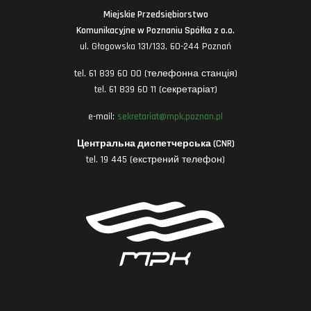
Miejskie Przedsiębiorstwo
Komunikacyjne w Poznaniu Spółka z o.o.
ul. Głogowska 131/133, 60-244 Poznań
tel. 61 839 60 00 (телефонна станція)
tel. 61 839 60 11 (секретаріат)
e-mail:
sekretariat@mpk.poznan.pl
Центральна диспетчерська (CNR)
tel. 19 445 (екстрений телефон)