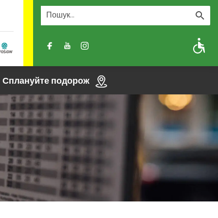
A
A-
A+
Сплануйте подорож