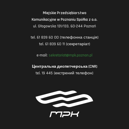
Miejskie Przedsiębiorstwo
Komunikacyjne w Poznaniu Spółka z o.o.
ul. Głogowska 131/133, 60-244 Poznań
tel. 61 839 60 00 (телефонна станція)
tel. 61 839 60 11 (секретаріат)
e-mail:
sekretariat@mpk.poznan.pl
Центральна диспетчерська (CNR)
tel. 19 445 (екстрений телефон)