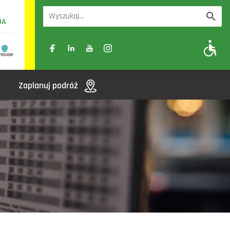
UA
A
A-
A+
Zaplanuj podróż