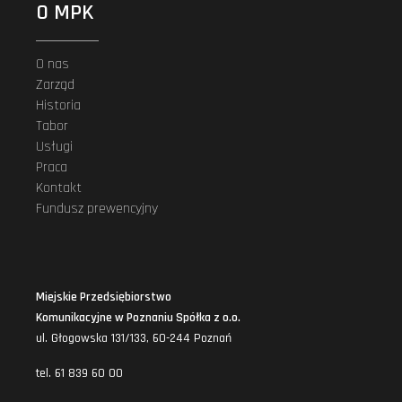
O MPK
O nas
Zarząd
Historia
Tabor
Usługi
Praca
Kontakt
Fundusz prewencyjny
Miejskie Przedsiębiorstwo
Komunikacyjne w Poznaniu Spółka z o.o.
ul. Głogowska 131/133, 60-244 Poznań
tel. 61 839 60 00