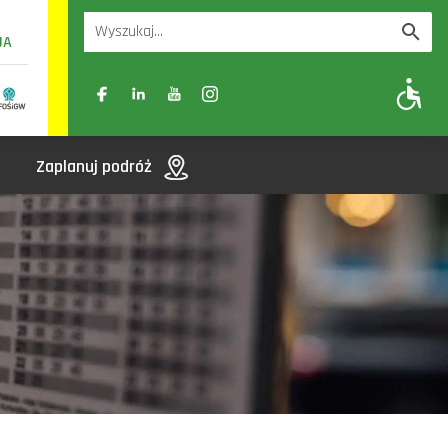
UA
A
A-
A+
Zaplanuj podróż