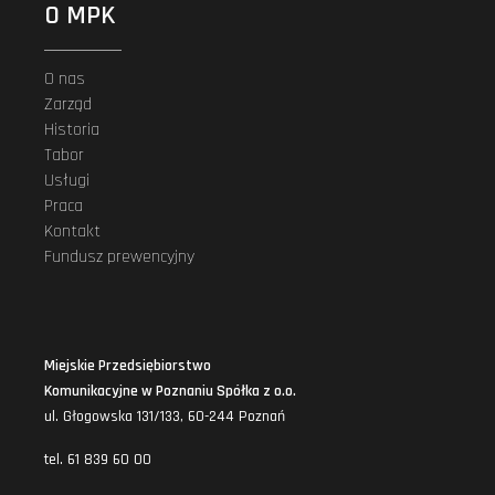
O MPK
O nas
Zarząd
Historia
Tabor
Usługi
Praca
Kontakt
Fundusz prewencyjny
Miejskie Przedsiębiorstwo
Komunikacyjne w Poznaniu Spółka z o.o.
ul. Głogowska 131/133, 60-244 Poznań
tel. 61 839 60 00