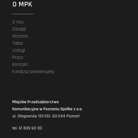
O MPK
O nas
Zarząd
Historia
Tabor
Usługi
Praca
Kontakt
Fundusz prewencyjny
Miejskie Przedsiębiorstwo
Komunikacyjne w Poznaniu Spółka z o.o.
ul. Głogowska 131/133, 60-244 Poznań
tel. 61 839 60 00