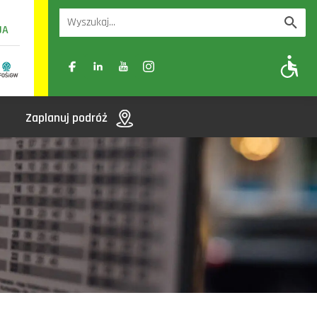
UA
A
A-
A+
Zaplanuj podróż