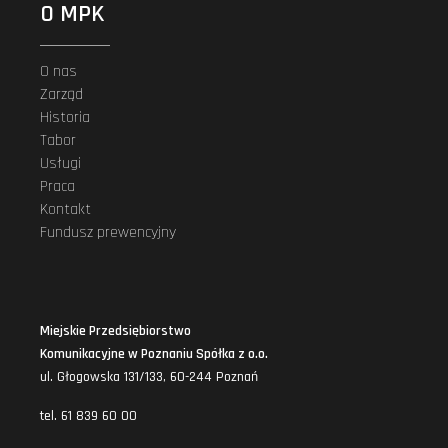
O MPK
O nas
Zarząd
Historia
Tabor
Usługi
Praca
Kontakt
Fundusz prewencyjny
Miejskie Przedsiębiorstwo
Komunikacyjne w Poznaniu Spółka z o.o.
ul. Głogowska 131/133, 60-244 Poznań
tel. 61 839 60 00