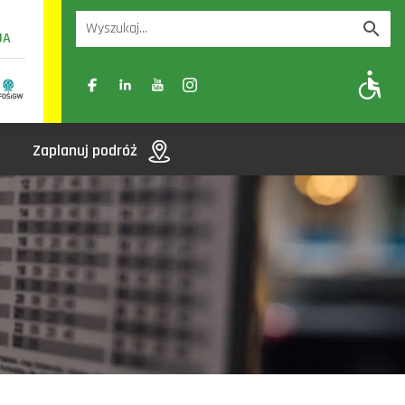
UA
A
A-
A+
Zaplanuj podróż