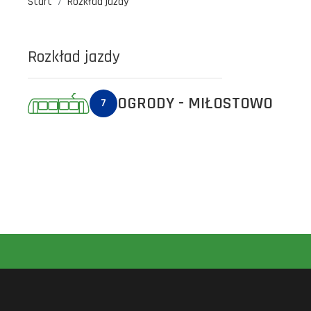
Start
Rozkład jazdy
Rozkład jazdy
OGRODY - MIŁOSTOWO
7