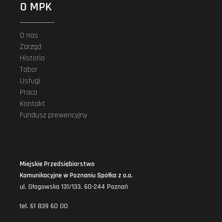
O MPK
O nas
Zarząd
Historia
Tabor
Usługi
Praca
Kontakt
Fundusz prewencyjny
Miejskie Przedsiębiorstwo
Komunikacyjne w Poznaniu Spółka z o.o.
ul. Głogowska 131/133, 60-244 Poznań
tel. 61 839 60 00