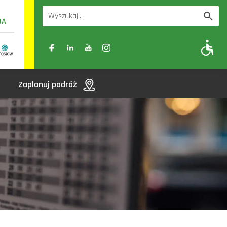
UA
A
A-
A+
Zaplanuj podróż