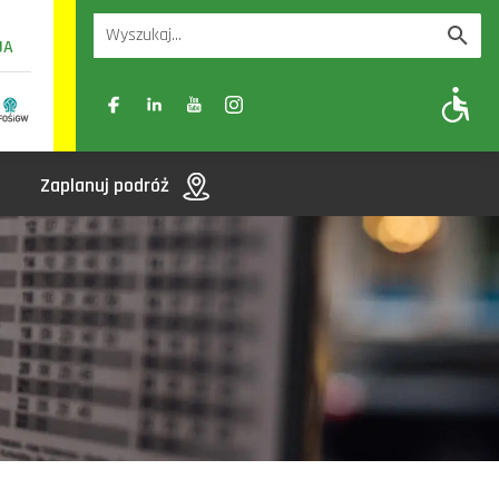
UA
A
A-
A+
Zaplanuj podróż