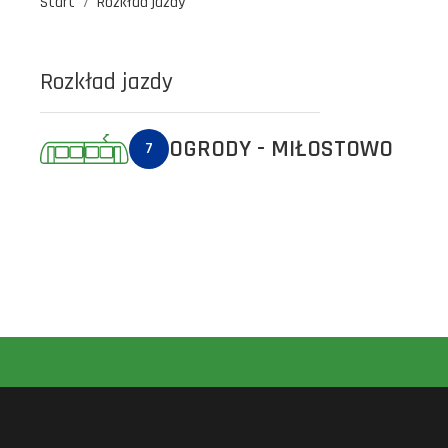
Start
Rozkład jazdy
Rozkład jazdy
OGRODY - MIŁOSTOWO
7