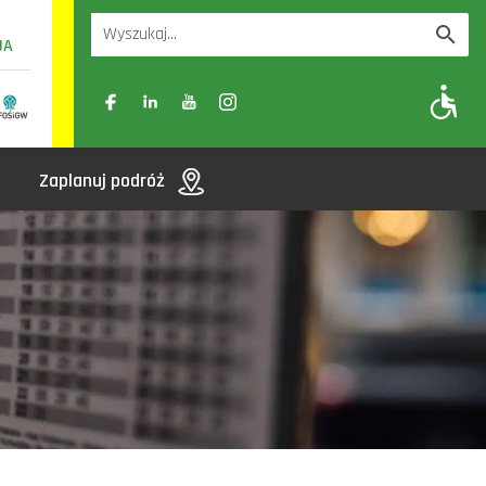
UA
A
A-
A+
Zaplanuj podróż