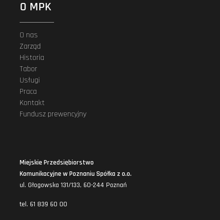
O MPK
O nas
Zarząd
Historia
Tabor
Usługi
Praca
Kontakt
Fundusz prewencyjny
Miejskie Przedsiębiorstwo
Komunikacyjne w Poznaniu Spółka z o.o.
ul. Głogowska 131/133, 60-244 Poznań
tel. 61 839 60 00