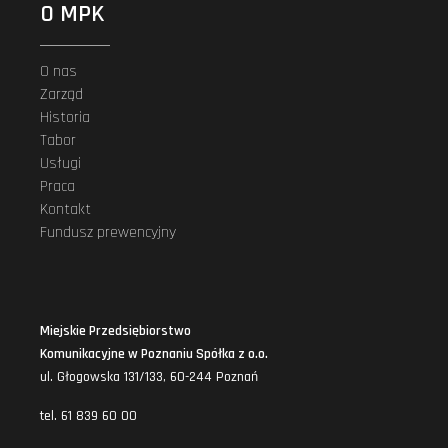
O MPK
O nas
Zarząd
Historia
Tabor
Usługi
Praca
Kontakt
Fundusz prewencyjny
Miejskie Przedsiębiorstwo
Komunikacyjne w Poznaniu Spółka z o.o.
ul. Głogowska 131/133, 60-244 Poznań
tel. 61 839 60 00