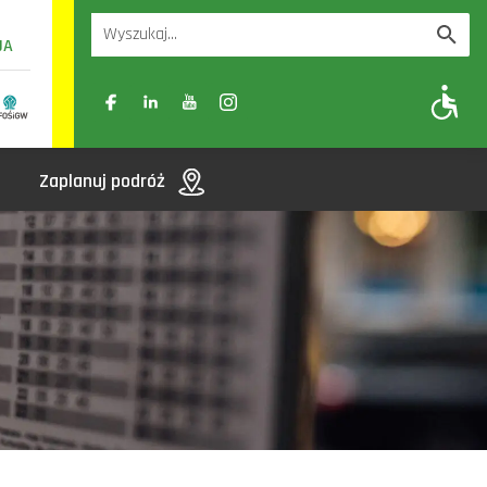
UA
A
A-
A+
Zaplanuj podróż