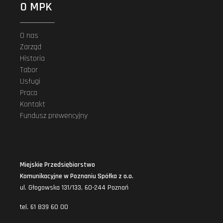
O MPK
O nas
Zarząd
Historia
Tabor
Usługi
Praca
Kontakt
Fundusz prewencyjny
Miejskie Przedsiębiorstwo
Komunikacyjne w Poznaniu Spółka z o.o.
ul. Głogowska 131/133, 60-244 Poznań
tel. 61 839 60 00