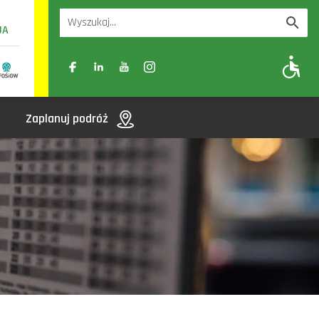
UA
A
A-
A+
Zaplanuj podróż