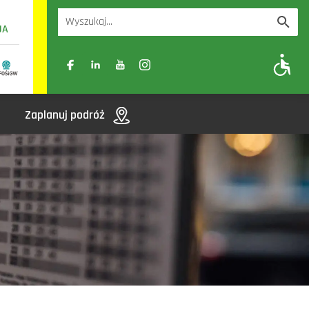
UA
A
A-
A+
Zaplanuj podróż