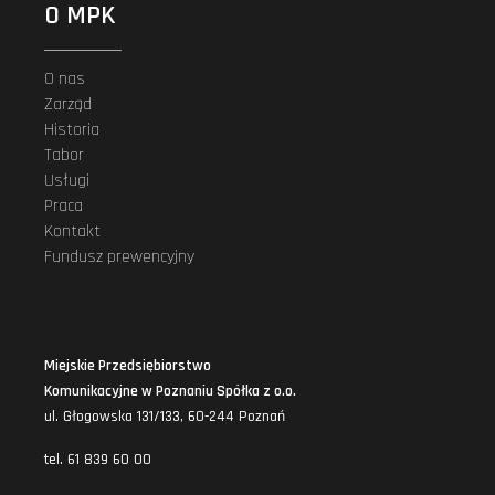
O MPK
O nas
Zarząd
Historia
Tabor
Usługi
Praca
Kontakt
Fundusz prewencyjny
Miejskie Przedsiębiorstwo
Komunikacyjne w Poznaniu Spółka z o.o.
ul. Głogowska 131/133, 60-244 Poznań
tel. 61 839 60 00