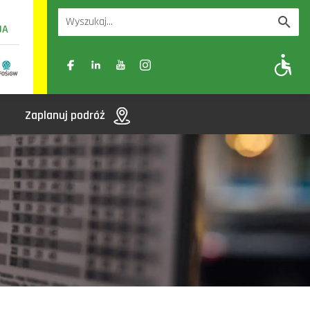
UA
A
A-
A+
Zaplanuj podróż