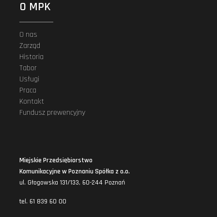
O MPK
O nas
Zarząd
Historia
Tabor
Usługi
Praca
Kontakt
Fundusz prewencyjny
Miejskie Przedsiębiorstwo
Komunikacyjne w Poznaniu Spółka z o.o.
ul. Głogowska 131/133, 60-244 Poznań
tel. 61 839 60 00