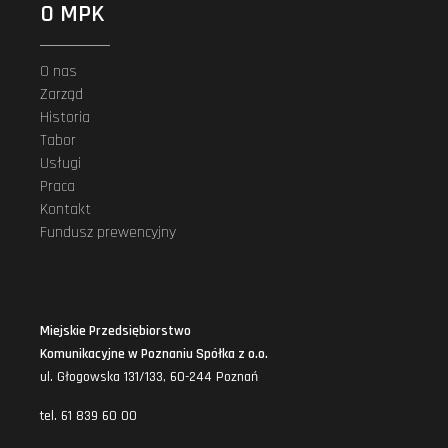
O MPK
O nas
Zarząd
Historia
Tabor
Usługi
Praca
Kontakt
Fundusz prewencyjny
Miejskie Przedsiębiorstwo
Komunikacyjne w Poznaniu Spółka z o.o.
ul. Głogowska 131/133, 60-244 Poznań
tel. 61 839 60 00