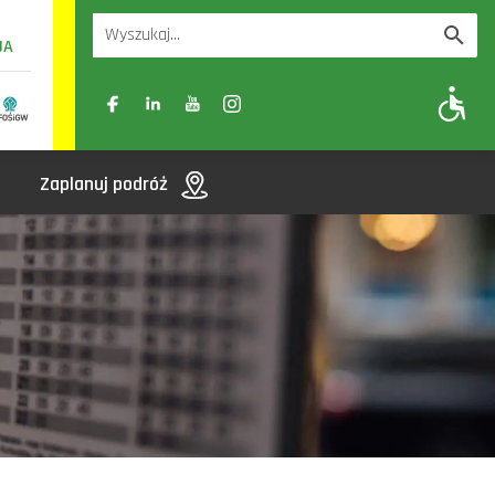
UA
A
A-
A+
Zaplanuj podróż