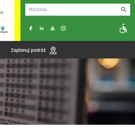
UA
A
A-
A+
Zaplanuj podróż