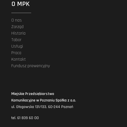
O MPK
O nas
Zarząd
Historia
Tabor
Usługi
Praca
Kontakt
Fundusz prewencyjny
Miejskie Przedsiębiorstwo
Komunikacyjne w Poznaniu Spółka z o.o.
ul. Głogowska 131/133, 60-244 Poznań
tel. 61 839 60 00