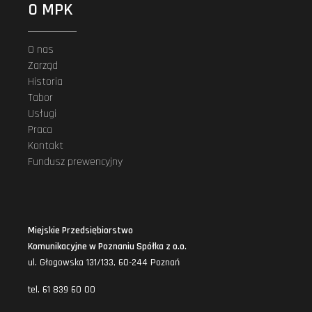
O MPK
O nas
Zarząd
Historia
Tabor
Usługi
Praca
Kontakt
Fundusz prewencyjny
Miejskie Przedsiębiorstwo
Komunikacyjne w Poznaniu Spółka z o.o.
ul. Głogowska 131/133, 60-244 Poznań
tel. 61 839 60 00