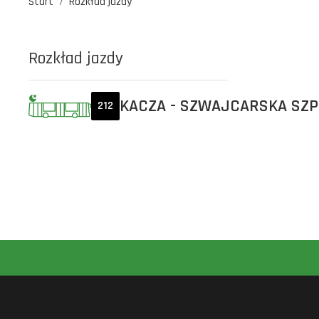
Start
Rozkład jazdy
Rozkład jazdy
KACZA - SZWAJCARSKA SZP
212