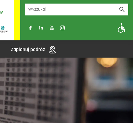
UA
A
A-
A+
Zaplanuj podróż