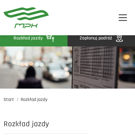
STREFA PASAŻERA
A
A-
A+
STREFA MPK
BIP
Rozkład jazdy
Zaplanuj podróż
KONTAKT
Start
Rozkład jazdy
Rozkład jazdy
Komunikaty
Oferty pracy
Rozkład jazdy
DE
EN
UA