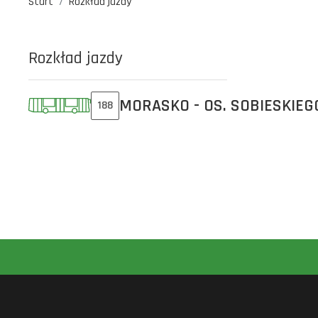
Start
Rozkład jazdy
Rozkład jazdy
MORASKO - OS. SOBIESKIEG
188