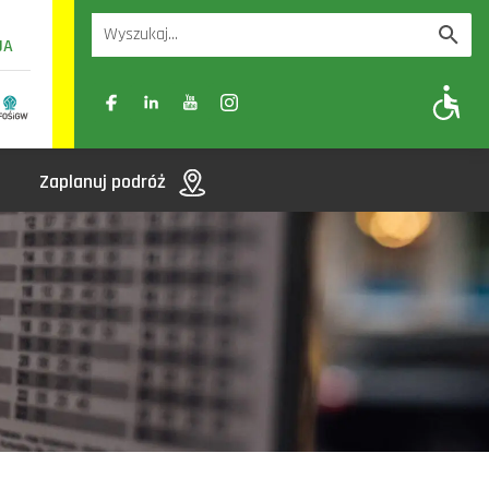
UA
A
A-
A+
Zaplanuj podróż