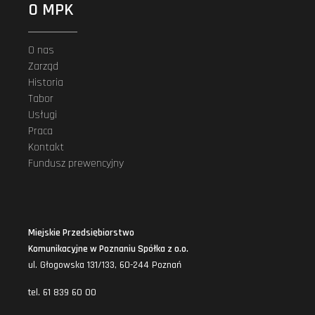
O MPK
O nas
Zarząd
Historia
Tabor
Usługi
Praca
Kontakt
Fundusz prewencyjny
Miejskie Przedsiębiorstwo
Komunikacyjne w Poznaniu Spółka z o.o.
ul. Głogowska 131/133, 60-244 Poznań
tel. 61 839 60 00