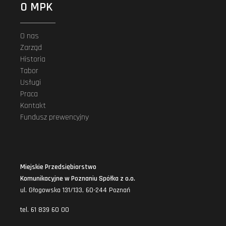
O MPK
O nas
Zarząd
Historia
Tabor
Usługi
Praca
Kontakt
Fundusz prewencyjny
Miejskie Przedsiębiorstwo
Komunikacyjne w Poznaniu Spółka z o.o.
ul. Głogowska 131/133, 60-244 Poznań
tel. 61 839 60 00