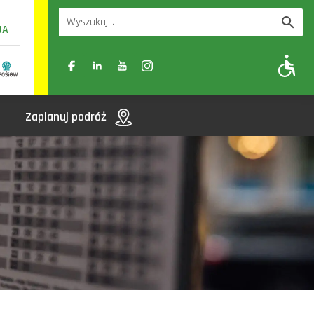
UA
A
A-
A+
Zaplanuj podróż