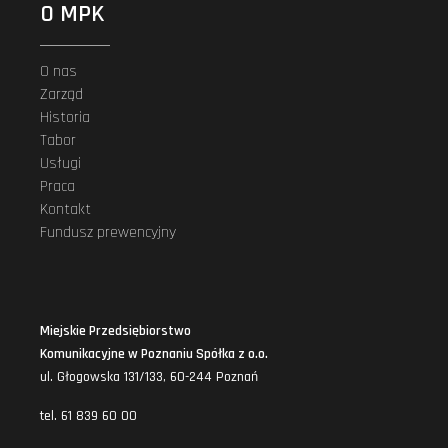
O MPK
O nas
Zarząd
Historia
Tabor
Usługi
Praca
Kontakt
Fundusz prewencyjny
Miejskie Przedsiębiorstwo
Komunikacyjne w Poznaniu Spółka z o.o.
ul. Głogowska 131/133, 60-244 Poznań
tel. 61 839 60 00