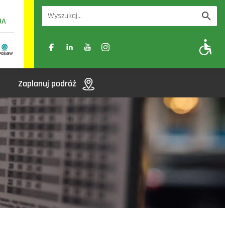
UA
A
A-
A+
Zaplanuj podróż