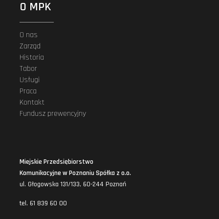
O MPK
O nas
Zarząd
Historia
Tabor
Usługi
Praca
Kontakt
Fundusz prewencyjny
Miejskie Przedsiębiorstwo
Komunikacyjne w Poznaniu Spółka z o.o.
ul. Głogowska 131/133, 60-244 Poznań
tel. 61 839 60 00