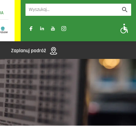
UA
A
A-
A+
Zaplanuj podróż