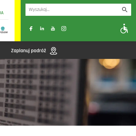
UA
A
A-
A+
Zaplanuj podróż