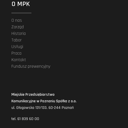
O MPK
O nas
Zarząd
Historia
Tabor
Usługi
Praca
Kontakt
Fundusz prewencyjny
Miejskie Przedsiębiorstwo
Komunikacyjne w Poznaniu Spółka z o.o.
ul. Głogowska 131/133, 60-244 Poznań
tel. 61 839 60 00