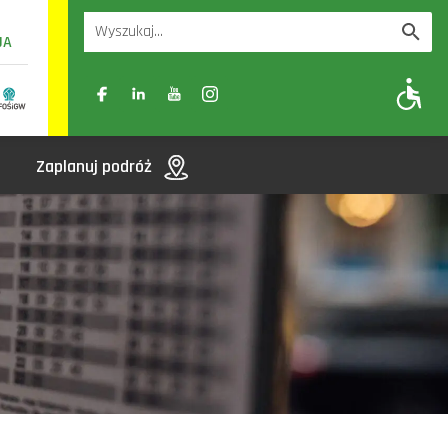
UA
A
A-
A+
Zaplanuj podróż