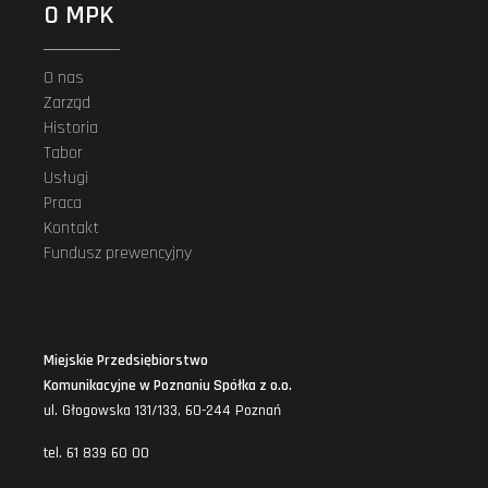
O MPK
O nas
Zarząd
Historia
Tabor
Usługi
Praca
Kontakt
Fundusz prewencyjny
Miejskie Przedsiębiorstwo
Komunikacyjne w Poznaniu Spółka z o.o.
ul. Głogowska 131/133, 60-244 Poznań
tel. 61 839 60 00