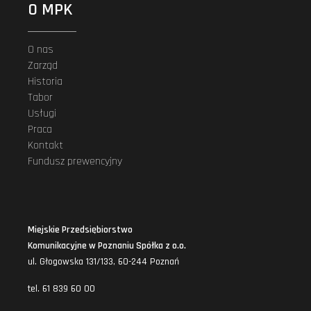
O MPK
O nas
Zarząd
Historia
Tabor
Usługi
Praca
Kontakt
Fundusz prewencyjny
Miejskie Przedsiębiorstwo
Komunikacyjne w Poznaniu Spółka z o.o.
ul. Głogowska 131/133, 60-244 Poznań
tel. 61 839 60 00