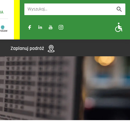
UA
A
A-
A+
Zaplanuj podróż