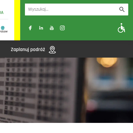
UA
A
A-
A+
Zaplanuj podróż