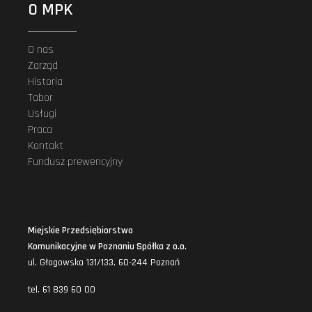
O MPK
O nas
Zarząd
Historia
Tabor
Usługi
Praca
Kontakt
Fundusz prewencyjny
Miejskie Przedsiębiorstwo
Komunikacyjne w Poznaniu Spółka z o.o.
ul. Głogowska 131/133, 60-244 Poznań
tel. 61 839 60 00