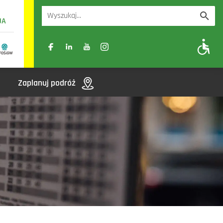
UA
A
A-
A+
Zaplanuj podróż