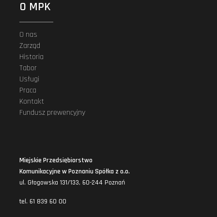
O MPK
O nas
Zarząd
Historia
Tabor
Usługi
Praca
Kontakt
Fundusz prewencyjny
Miejskie Przedsiębiorstwo
Komunikacyjne w Poznaniu Spółka z o.o.
ul. Głogowska 131/133, 60-244 Poznań
tel. 61 839 60 00