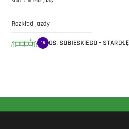
Start
Rozkład jazdy
Rozkład jazdy
OS. SOBIESKIEGO - STAROŁ
16