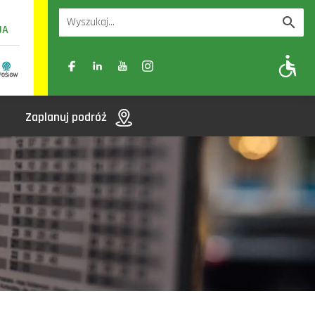
UA
A
A-
A+
Zaplanuj podróż