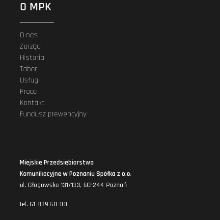
O MPK
O nas
Zarząd
Historia
Tabor
Usługi
Praca
Kontakt
Fundusz prewencyjny
Miejskie Przedsiębiorstwo
Komunikacyjne w Poznaniu Spółka z o.o.
ul. Głogowska 131/133, 60-244 Poznań
tel. 61 839 60 00