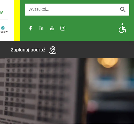
UA
A
A-
A+
Zaplanuj podróż