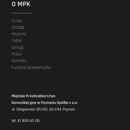
O MPK
O nas
Zarząd
Historia
Tabor
Usługi
Praca
Kontakt
Fundusz prewencyjny
Miejskie Przedsiębiorstwo
Komunikacyjne w Poznaniu Spółka z o.o.
ul. Głogowska 131/133, 60-244 Poznań
tel. 61 839 60 00