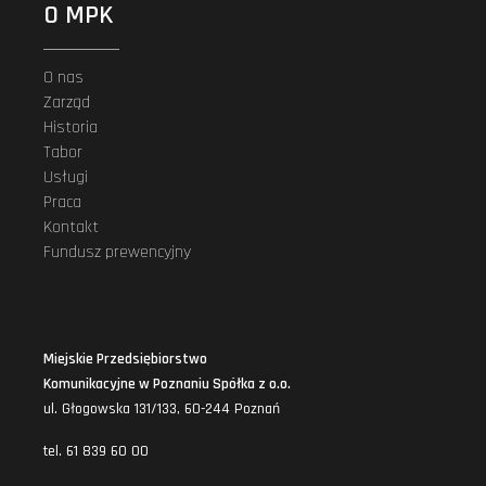
O MPK
O nas
Zarząd
Historia
Tabor
Usługi
Praca
Kontakt
Fundusz prewencyjny
Miejskie Przedsiębiorstwo
Komunikacyjne w Poznaniu Spółka z o.o.
ul. Głogowska 131/133, 60-244 Poznań
tel. 61 839 60 00