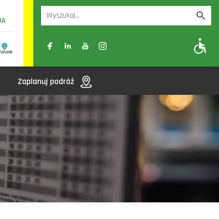
UA
A
A-
A+
Zaplanuj podróż