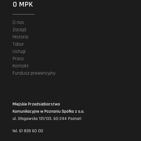
O MPK
O nas
Zarząd
Historia
Tabor
Usługi
Praca
Kontakt
Fundusz prewencyjny
Miejskie Przedsiębiorstwo
Komunikacyjne w Poznaniu Spółka z o.o.
ul. Głogowska 131/133, 60-244 Poznań
tel. 61 839 60 00