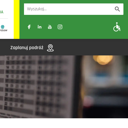
UA
A
A-
A+
Zaplanuj podróż