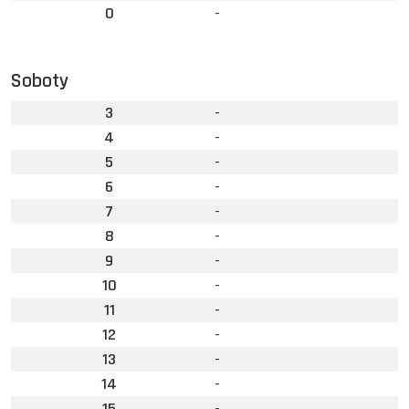
0
-
Soboty
3
-
4
-
5
-
6
-
7
-
8
-
9
-
10
-
11
-
12
-
13
-
14
-
15
-