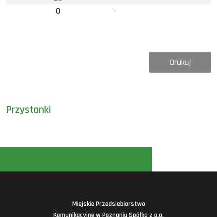
0
-
Drukuj
Przystanki
Miejskie Przedsiębiorstwo
Komunikacyjne w Poznaniu Spółka z o.o.