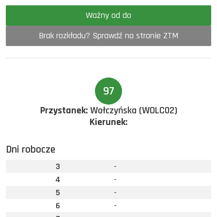
Ważny od do
Brak rozkładu? Sprawdź na stronie ZTM
97
Przystanek:
Wołczyńska (WOLC02)
Kierunek:
Dni robocze
3
-
4
-
5
-
6
-