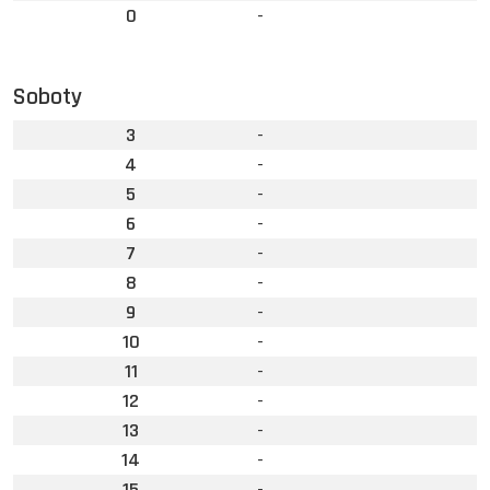
0
-
Soboty
3
-
4
-
5
-
6
-
7
-
8
-
9
-
10
-
11
-
12
-
13
-
14
-
15
-