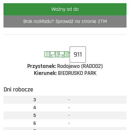
Ważny od do
Brak rozkładu? Sprawdź na stronie ZTM
911
Przystanek:
Radojewo (RADO02)
Kierunek:
BIEDRUSKO PARK
Dni robocze
3
-
4
-
5
-
6
-