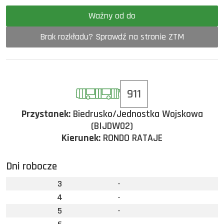
Ważny od do
Brak rozkładu? Sprawdź na stronie ZTM
911
Przystanek:
Biedrusko/Jednostka Wojskowa
(BIJDW02)
Kierunek:
RONDO RATAJE
Dni robocze
3
-
4
-
5
-