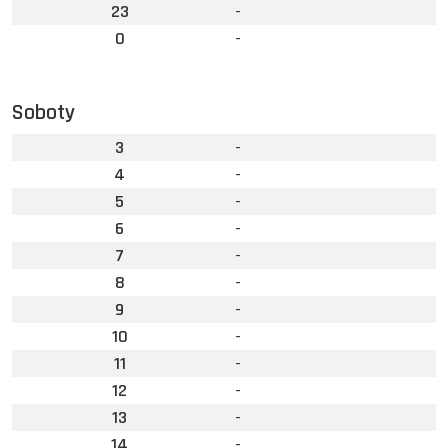
23
-
0
-
Soboty
3
-
4
-
5
-
6
-
7
-
8
-
9
-
10
-
11
-
12
-
13
-
14
-